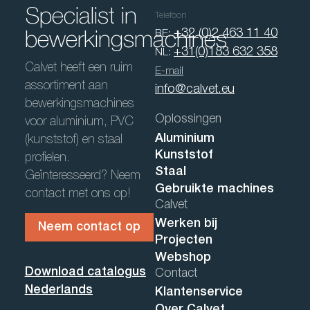
Specialist in
Telefoon
+32 (0)2 463 11 40
BE:
bewerkingsmachines
+31(0)183 632 358
NL:
Calvet heeft een ruim
E-mail
assortiment aan
info@calvet.eu
bewerkingsmachines
Oplossingen
voor aluminium, PVC
Aluminium
(kunststof) en staal
Kunststof
profielen.
Staal
Geïnteresseerd? Neem
Gebruikte machines
contact met ons op!
Calvet
Werken bij
Neem contact op
Projecten
Webshop
Download catalogus
Contact
Nederlands
Klantenservice
Over Calvet