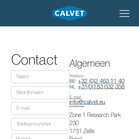
Contact
Algemeen
Telefoon
+32 (0)2 463 11 40
BE:
+31(0)183 632 358
NL:
E-mail
info@calvet.eu
Vestiging België
Zone 1 Research Park
230
1731 Zellik