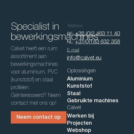
Specialist in
Telefoon
+32 (0)2 463 11 40
BE:
bewerkingsmachines
+31(0)183 632 358
NL:
Calvet heeft een ruim
E-mail
assortiment aan
info@calvet.eu
bewerkingsmachines
Oplossingen
voor aluminium, PVC
Aluminium
(kunststof) en staal
Kunststof
profielen.
Staal
Geïnteresseerd? Neem
Gebruikte machines
contact met ons op!
Calvet
Werken bij
Neem contact op
Projecten
Webshop