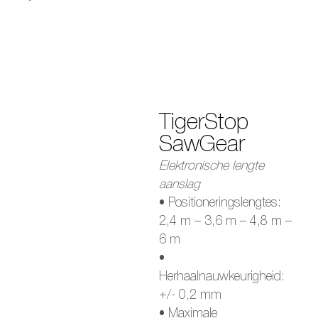
TigerStop
SawGear
Elektronische lengte
aanslag
• Positioneringslengtes:
2,4 m – 3,6 m – 4,8 m –
6 m
•
Herhaalnauwkeurigheid:
+/- 0,2 mm
• Maximale