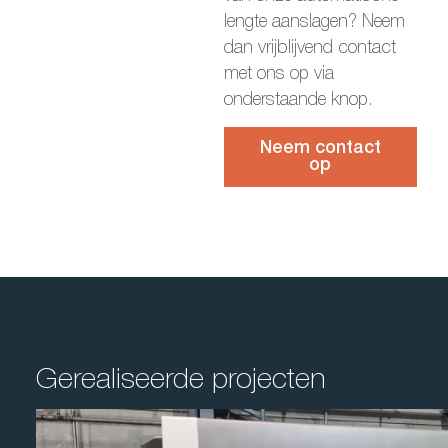
lengte aanslagen? Neem
dan vrijblijvend contact
met ons op via
onderstaande knop.
Neem contact
op
Gerealiseerde projecten