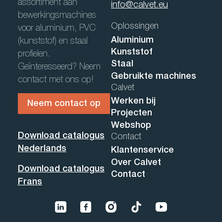
assortiment aan
info@calvet.eu
bewerkingsmachines
Oplossingen
voor aluminium, PVC
Aluminium
(kunststof) en staal
Kunststof
profielen.
Staal
Geïnteresseerd? Neem
Gebruikte machines
contact met ons op!
Calvet
Werken bij
Neem contact op
Projecten
Webshop
Download catalogus
Contact
Nederlands
Klantenservice
Over Calvet
Download catalogus
Contact
Frans