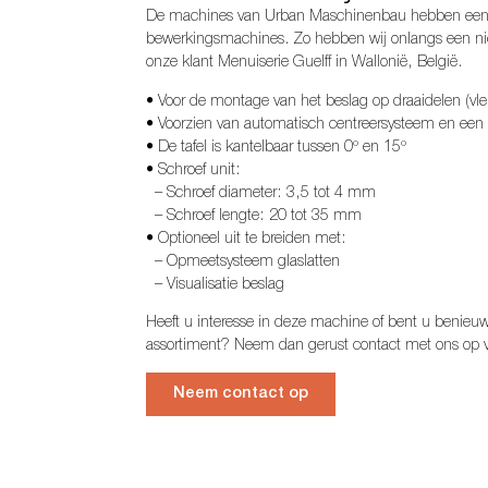
De machines van Urban Maschinenbau hebben een g
bewerkingsmachines. Zo hebben wij onlangs een nie
onze klant Menuiserie Guelff in Wallonië, België.
• Voor de montage van het beslag op draaidelen (vle
• Voorzien van automatisch centreersysteem en een
• De tafel is kantelbaar tussen 0º en 15º
• Schroef unit:
– Schroef diameter: 3,5 tot 4 mm
– Schroef lengte: 20 tot 35 mm
• Optioneel uit te breiden met:
– Opmeetsysteem glaslatten
– Visualisatie beslag
Heeft u interesse in deze machine of bent u benie
assortiment? Neem dan gerust contact met ons op 
Neem contact op