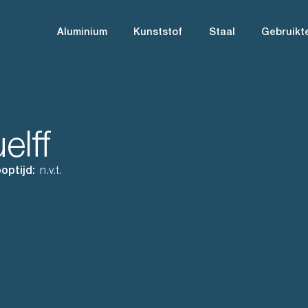
Aluminium
Kunststof
Staal
Gebruikt
elff
optijd:
n.v.t.