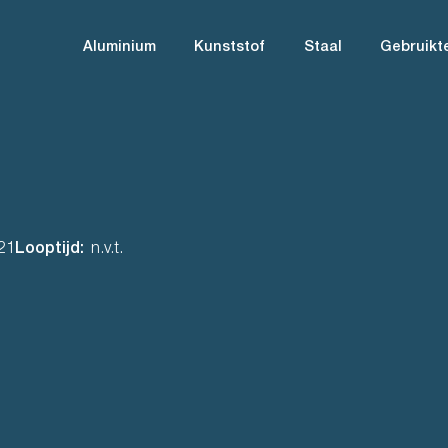
Aluminium
Kunststof
Staal
Gebruikt
21
Looptijd:
n.v.t.